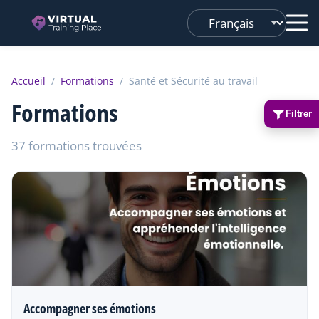
Changer
de
langue
Accueil
/
Formations
/
Santé et Sécurité au travail
Formations
Filtrer
37 formations trouvées
Accompagner ses émotions