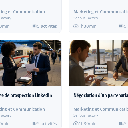
ting et Communication
Marketing et Communicati
Factory
Serious Factory
0min
5 activités
1h30min
5 
e de prospection LinkedIn
Négociation d’un partenari
ting et Communication
Marketing et Communicati
Factory
Serious Factory
0min
5 activités
1h30min
5 