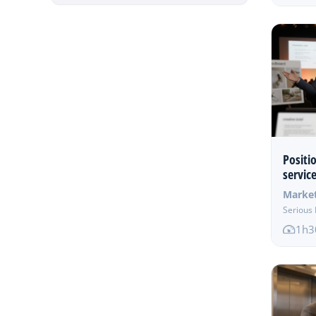
Positi
servic
Marke
Serious 
1h3