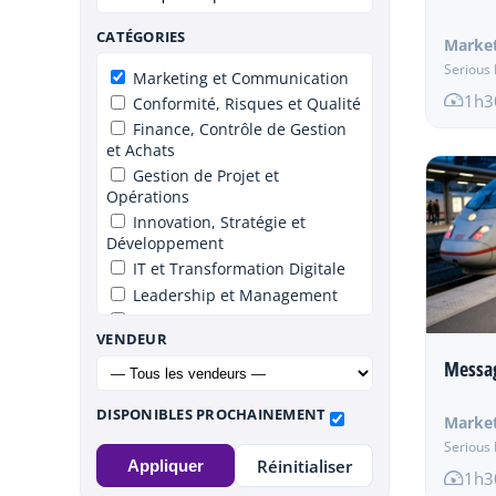
CATÉGORIES
Marke
Serious 
Marketing et Communication
1h3
Conformité, Risques et Qualité
Finance, Contrôle de Gestion
et Achats
Gestion de Projet et
Opérations
Innovation, Stratégie et
Développement
IT et Transformation Digitale
Leadership et Management
Ressources Humaines et
VENDEUR
Talent
Messag
Santé et Sécurité au travail
Service Client et Customer
Success
DISPONIBLES PROCHAINEMENT
Marke
Ventes et Développement
Serious 
Commercial
Réinitialiser
Appliquer
1h3