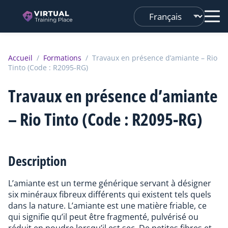
Changer
de
langue
Accueil
/
Formations
/
Travaux en présence d’amiante – Rio
Tinto (Code : R2095-RG)
Travaux en présence d’amiante
– Rio Tinto (Code : R2095-RG)
Description
L’amiante est un terme générique servant à désigner
six minéraux fibreux différents qui existent tels quels
dans la nature. L’amiante est une matière friable, ce
qui signifie qu’il peut être fragmenté, pulvérisé ou
réduit en poudre lorsqu’il est sec. De petites fibres et