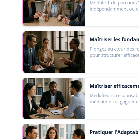
Module 1 du parcours "
indépendamment ou dan
Management")Dans un
Maîtriser les fonda
Plongez au cœur des fo
pour structurer effica
exercice, formateur, o
Médiateurs, responsabl
médiations et gagner en
guide…