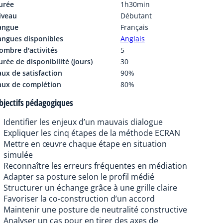
urée
1h30min
iveau
Débutant
angue
Français
angues disponibles
Anglais
ombre d'activités
5
rée de disponibilité (jours)
30
aux de satisfaction
90%
aux de complétion
80%
bjectifs pédagogiques
Identifier les enjeux d’un mauvais dialogue
Expliquer les cinq étapes de la méthode ECRAN
Mettre en œuvre chaque étape en situation
simulée
Reconnaître les erreurs fréquentes en médiation
Adapter sa posture selon le profil médié
Structurer un échange grâce à une grille claire
Favoriser la co-construction d’un accord
Maintenir une posture de neutralité constructive
Analyser un cas pour en tirer des axes de