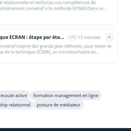
té relationnelle et renforcez vos compétences de
entraînement immersif à la méthode ECRAN.Dans ce
if,…
Grand Quiz - Technique ECRAN : étape par étape
+
15 minutes
VTS
mersif inspiré des grands jeux télévisés, pour tester et
ise de la technique ECRAN, un incontournable en
écoute active
formation management en ligne
ship relationnel
posture de médiateur