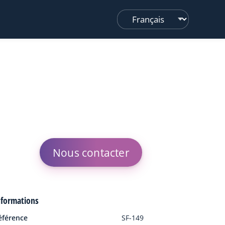
Changer
de
langue
Nous contacter
nformations
éférence
SF-149