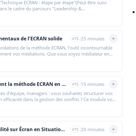
Technique ECRAN : étape par étape"(Peut être suivi
s le cadre du parcours "Leadership &
 contexte…
mentaux de l'ECRAN solide
+
25 minutes
VTS
ndations de la méthode ECRAN, l’outil incontournable
cement vos médiations. Que vous soyez médiateur en
u…
Maîtriser efficacement la méthode ECRAN en milieu professionnel
+
15 minutes
VTS
es d'équipe, managers : vous souhaitez structurer vos
 efficacité dans la gestion des conflits ? Ce module vous
Pratiquer l'Adaptabilité sur Écran en Situation Réelle
+
20 minutes
VTS