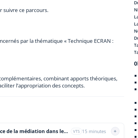
D
r suivre ce parcours.
N
L
L
N
Du
oncernés par la thématique « Technique ECRAN :
T
T
O
 complémentaires, combinant apports théoriques,
aciliter l’appropriation des concepts.
Comprendre l'urgence de la médiation dans les conflits
+
15 minutes
VTS