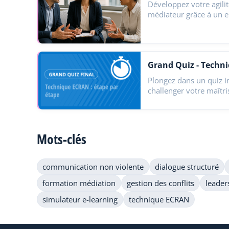
Développez votre agili
médiateur grâce à un 
module 100 % interact
Plongez dans un quiz im
challenger votre maîtr
médiation…
Mots-clés
communication non violente
dialogue structuré
formation médiation
gestion des conflits
leader
simulateur e-learning
technique ECRAN