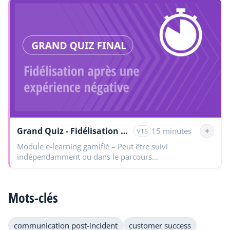
Grand Quiz - Fidélisation après une expérience négative
+
15 minutes
VTS
Module e-learning gamifié – Peut être suivi
indépendamment ou dans le parcours
completThématique : Service Client & Customer
SuccessTransformez une expérience négative en
opportunité…
Mots-clés
communication post-incident
customer success