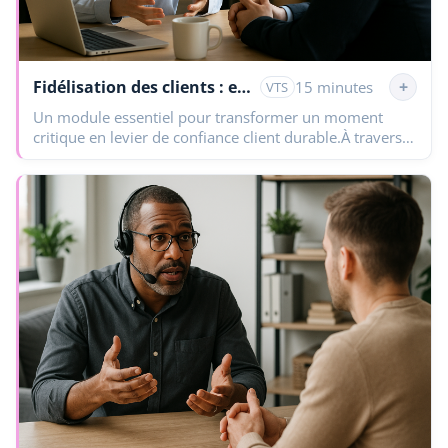
Fidélisation des clients : enjeux post-crise et stratégies efficaces
+
15 minutes
VTS
Un module essentiel pour transformer un moment
critique en levier de confiance client durable.À travers
ce module engageant et introspectif, découvrez
comment capitaliser sur…