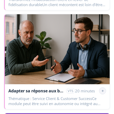
fidélisation durableUn client mécontent est loin d’être
un client perdu… à condition de savoir réagir. Ce
module vous…
Adapter sa réponse aux besoins des clients
+
20 minutes
VTS
Thématique : Service Client & Customer SuccessCe
module peut être suivi en autonomie ou intégré au
parcours global dédié à la fidélisation client après…