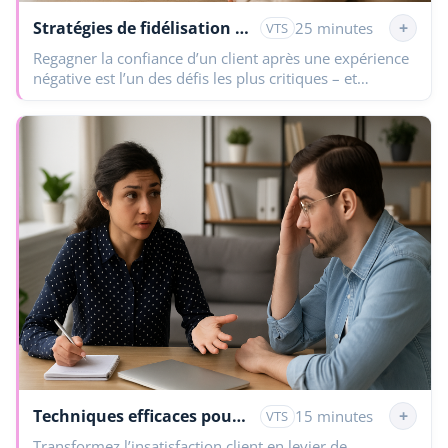
Stratégies de fidélisation des clients en période post-crise
+
25 minutes
VTS
Regagner la confiance d’un client après une expérience
négative est l’un des défis les plus critiques – et
stratégiques – pour les équipes Customer…
Techniques efficaces pour reconquérir vos clients perdus
+
15 minutes
VTS
Transformez l’insatisfaction client en levier de