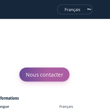
Changer
de
langue
Nous contacter
nformations
angue
Français