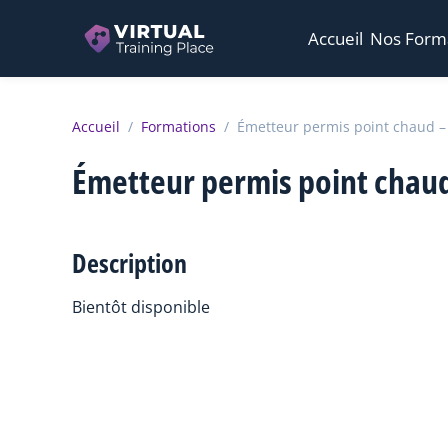
Accueil
Nos Form
Accueil
/
Formations
/
Émetteur permis point chaud – 
Émetteur permis point chaud 
Description
Bientôt disponible