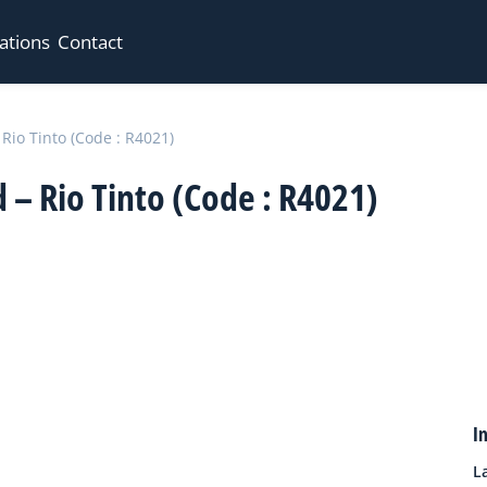
ations
Contact
Rio Tinto (Code : R4021)
– Rio Tinto (Code : R4021)
I
L