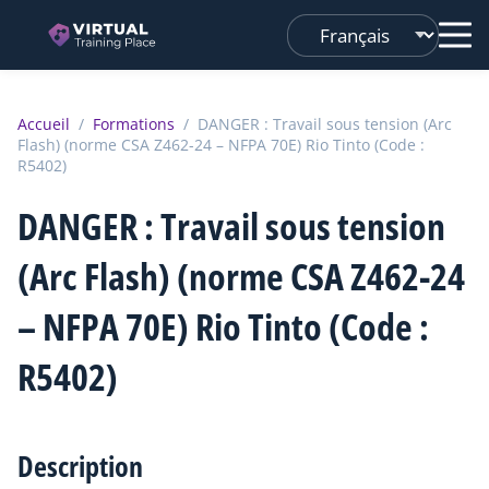
Changer
de
langue
Accueil
/
Formations
/
DANGER : Travail sous tension (Arc
Flash) (norme CSA Z462-24 – NFPA 70E) Rio Tinto (Code :
R5402)
DANGER : Travail sous tension
(Arc Flash) (norme CSA Z462-24
– NFPA 70E) Rio Tinto (Code :
R5402)
Description